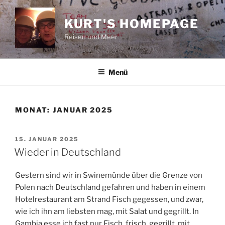
Zum
Inhalt
KURT'S HOMEPAGE
springen
Reisen und Meer
Menü
MONAT:
JANUAR 2025
VERÖFFENTLICHT
15. JANUAR 2025
AM
Wieder in Deutschland
Gestern sind wir in Swinemünde über die Grenze von
Polen nach Deutschland gefahren und haben in einem
Hotelrestaurant am Strand Fisch gegessen, und zwar,
wie ich ihn am liebsten mag, mit Salat und gegrillt. In
Gambia esse ich fast nur Fisch, frisch, gegrillt, mit