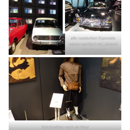
alle russischen Exponate
waren markiert mit „#stand
with Ukraine“
Schrittzähler nach da Vinci