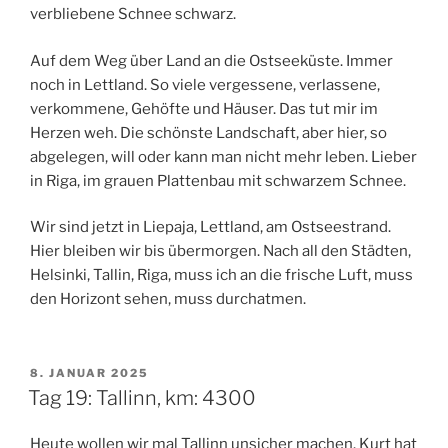
verbliebene Schnee schwarz.
Auf dem Weg über Land an die Ostseeküste. Immer
noch in Lettland. So viele vergessene, verlassene,
verkommene, Gehöfte und Häuser. Das tut mir im
Herzen weh. Die schönste Landschaft, aber hier, so
abgelegen, will oder kann man nicht mehr leben. Lieber
in Riga, im grauen Plattenbau mit schwarzem Schnee.
Wir sind jetzt in Liepaja, Lettland, am Ostseestrand.
Hier bleiben wir bis übermorgen. Nach all den Städten,
Helsinki, Tallin, Riga, muss ich an die frische Luft, muss
den Horizont sehen, muss durchatmen.
VERÖFFENTLICHT
8. JANUAR 2025
AM
Tag 19: Tallinn, km: 4300
Heute wollen wir mal Tallinn unsicher machen. Kurt hat