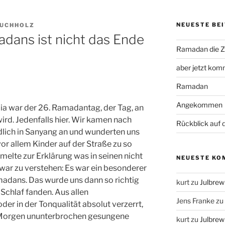
NEUESTE BE
BUCHHOLZ
dans ist nicht das Ende
Ramadan die Z
aber jetzt kom
Ramadan
Angekommen
ia war der 26. Ramadantag, der Tag, an
rd. Jedenfalls hier. Wir kamen nach
Rückblick auf
dlich in Sanyang an und wunderten uns
or allem Kinder auf der Straße zu so
lte zur Erklärung was in seinen nicht
NEUESTE KO
 war zu verstehen: Es war ein besonderer
adans. Das wurde uns dann so richtig
kurt
zu
Julbrew 
 Schlaf fanden. Aus allen
Jens Franke
zu
er in der Tonqualität absolut verzerrt,
n Morgen ununterbrochen gesungene
kurt
zu
Julbrew 