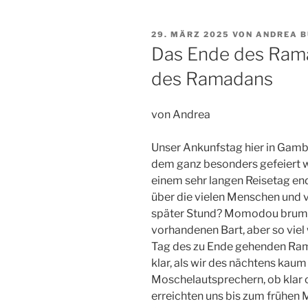
VERÖFFENTLICHT
29. MÄRZ 2025
VON
ANDREA 
AM
Das Ende des Rama
des Ramadans
von Andrea
Unser Ankunfstag hier in Gamb
dem ganz besonders gefeiert wi
einem sehr langen Reisetag en
über die vielen Menschen und v
später Stund? Momodou brumme
vorhandenen Bart, aber so viel
Tag des zu Ende gehenden Ram
klar, als wir des nächtens kaum
Moschelautsprechern, ob klar od
erreichten uns bis zum frühe