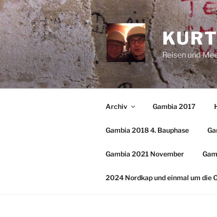
Zum
Inhalt
springen
KURT
Reisen und Me
Archiv
Gambia 2017
Gambia 2018 4. Bauphase
Ga
Gambia 2021 November
Gam
2024 Nordkap und einmal um die 