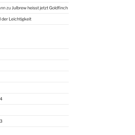
ann
zu
Julbrew heisst jetzt Goldfinch
 der Leichtigkeit
4
3