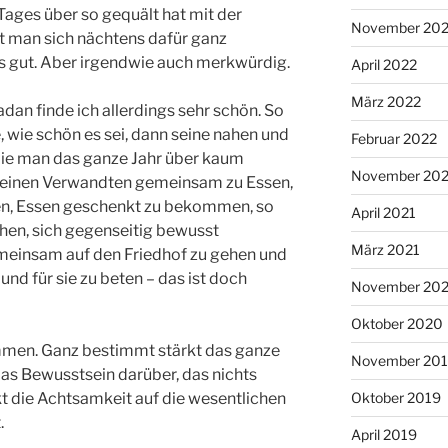
Tages über so gequält hat mit der
November 20
t man sich nächtens dafür ganz
its gut. Aber irgendwie auch merkwürdig.
April 2022
März 2022
an finde ich allerdings sehr schön. So
wie schön es sei, dann seine nahen und
Februar 2022
 die man das ganze Jahr über kaum
November 202
d seinen Verwandten gemeinsam zu Essen,
en, Essen geschenkt zu bekommen, so
April 2021
hen, sich gegenseitig bewusst
März 2021
einsam auf den Friedhof zu gehen und
nd für sie zu beten – das ist doch
November 20
Oktober 2020
ammen. Ganz bestimmt stärkt das ganze
November 20
 Bewusstsein darüber, das nichts
Oktober 2019
kt die Achtsamkeit auf die wesentlichen
.
April 2019