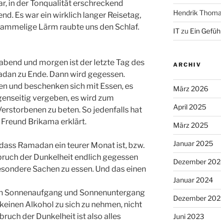
r, in der Tonqualität erschreckend
Hendrik Thom
d. Es war ein wirklich langer Reisetag,
ammelige Lärm raubte uns den Schlaf.
IT
zu
Ein Gefühl
abend und morgen ist der letzte Tag des
ARCHIV
dan zu Ende. Dann wird gegessen.
n und beschenken sich mit Essen, es
März 2026
genseitig vergeben, es wird zum
April 2025
erstorbenen zu beten. So jedenfalls hat
 Freund Brikama erklärt.
März 2025
Januar 2025
 dass Ramadan ein teurer Monat ist, bzw.
bruch der Dunkelheit endlich gegessen
Dezember 202
esondere Sachen zu essen. Und das einen
Januar 2024
en Sonnenaufgang und Sonnenuntergang
Dezember 202
, keinen Alkohol zu sich zu nehmen, nicht
ruch der Dunkelheit ist also alles
Juni 2023