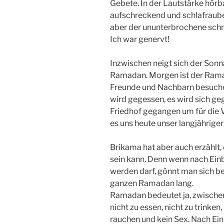
Gebete. In der Lautstärke hörba
aufschreckend und schlafrauben
aber der ununterbrochene schr
Ich war genervt!
Inzwischen neigt sich der Sonn
Ramadan. Morgen ist der Rama
Freunde und Nachbarn besuche
wird gegessen, es wird sich ge
Friedhof gegangen um für die V
es uns heute unser langjähriger
Brikama hat aber auch erzählt,
sein kann. Denn wenn nach Ein
werden darf, gönnt man sich b
ganzen Ramadan lang.
Ramadan bedeutet ja, zwisch
nicht zu essen, nicht zu trinken
rauchen und kein Sex. Nach Einb