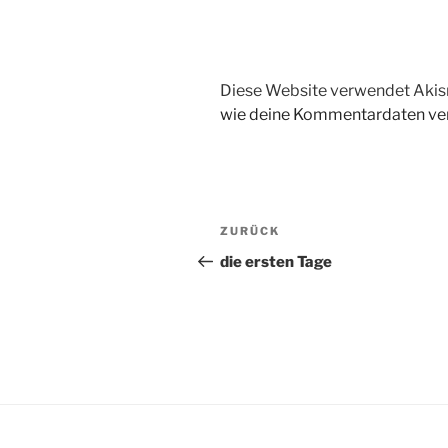
Diese Website verwendet Akis
wie deine Kommentardaten ver
Beitragsnavigation
Vorheriger
ZURÜCK
Beitrag
die ersten Tage