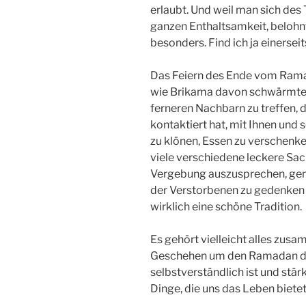
erlaubt. Und weil man sich des 
ganzen Enthaltsamkeit, belohn
besonders. Find ich ja einerse
Das Feiern des Ende vom Ramad
wie Brikama davon schwärmte, 
ferneren Nachbarn zu treffen,
kontaktiert hat, mit Ihnen un
zu klönen, Essen zu verschenk
viele verschiedene leckere Sac
Vergebung auszusprechen, gem
der Verstorbenen zu gedenken u
wirklich eine schöne Tradition.
Es gehört vielleicht alles zus
Geschehen um den Ramadan das
selbstverständlich ist und stär
Dinge, die uns das Leben bietet