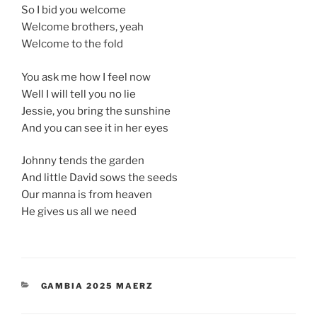
So I bid you welcome
Welcome brothers, yeah
Welcome to the fold
You ask me how I feel now
Well I will tell you no lie
Jessie, you bring the sunshine
And you can see it in her eyes
Johnny tends the garden
And little David sows the seeds
Our manna is from heaven
He gives us all we need
KATEGORIEN
GAMBIA 2025 MAERZ