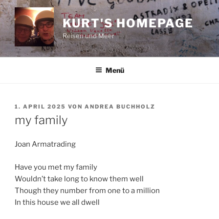
Zum
Inhalt
KURT'S HOMEPAGE
springen
Reisen und Meer
Menü
VERÖFFENTLICHT
1. APRIL 2025
VON
ANDREA BUCHHOLZ
AM
my family
Joan Armatrading
Have you met my family
Wouldn’t take long to know them well
Though they number from one to a million
In this house we all dwell