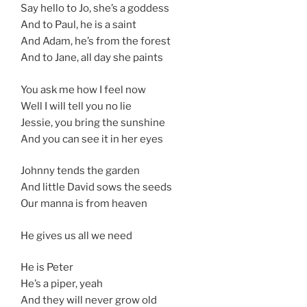
Say hello to Jo, she’s a goddess
And to Paul, he is a saint
And Adam, he’s from the forest
And to Jane, all day she paints
You ask me how I feel now
Well I will tell you no lie
Jessie, you bring the sunshine
And you can see it in her eyes
Johnny tends the garden
And little David sows the seeds
Our manna is from heaven
He gives us all we need
He is Peter
He’s a piper, yeah
And they will never grow old