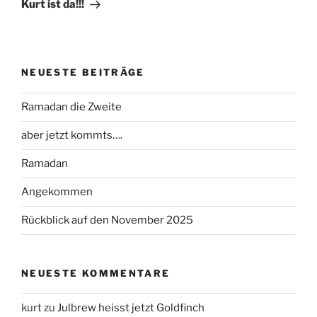
Beitrag
Kurt ist da!!!
NEUESTE BEITRÄGE
Ramadan die Zweite
aber jetzt kommts….
Ramadan
Angekommen
Rückblick auf den November 2025
NEUESTE KOMMENTARE
kurt
zu
Julbrew heisst jetzt Goldfinch