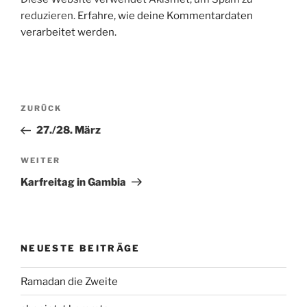
reduzieren.
Erfahre, wie deine Kommentardaten
verarbeitet werden.
Beitragsnavigation
Vorheriger
ZURÜCK
Beitrag
27./28. März
Nächster
WEITER
Beitrag
Karfreitag in Gambia
NEUESTE BEITRÄGE
Ramadan die Zweite