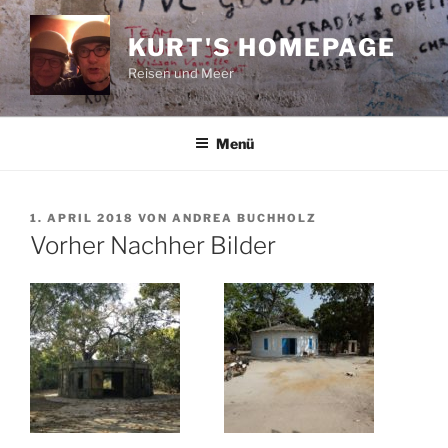
Zum
Inhalt
KURT'S HOMEPAGE
springen
Reisen und Meer
Menü
VERÖFFENTLICHT
1. APRIL 2018
VON
ANDREA BUCHHOLZ
AM
Vorher Nachher Bilder