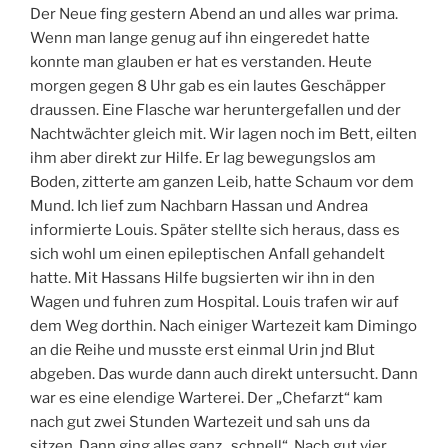
Der Neue fing gestern Abend an und alles war prima.
Wenn man lange genug auf ihn eingeredet hatte
konnte man glauben er hat es verstanden. Heute
morgen gegen 8 Uhr gab es ein lautes Geschäpper
draussen. Eine Flasche war heruntergefallen und der
Nachtwächter gleich mit. Wir lagen noch im Bett, eilten
ihm aber direkt zur Hilfe. Er lag bewegungslos am
Boden, zitterte am ganzen Leib, hatte Schaum vor dem
Mund. Ich lief zum Nachbarn Hassan und Andrea
informierte Louis. Später stellte sich heraus, dass es
sich wohl um einen epileptischen Anfall gehandelt
hatte. Mit Hassans Hilfe bugsierten wir ihn in den
Wagen und fuhren zum Hospital. Louis trafen wir auf
dem Weg dorthin. Nach einiger Wartezeit kam Dimingo
an die Reihe und musste erst einmal Urin jnd Blut
abgeben. Das wurde dann auch direkt untersucht. Dann
war es eine elendige Warterei. Der „Chefarzt“ kam
nach gut zwei Stunden Wartezeit und sah uns da
sitzen. Dann ging alles ganz „schnell“. Nach gut vier