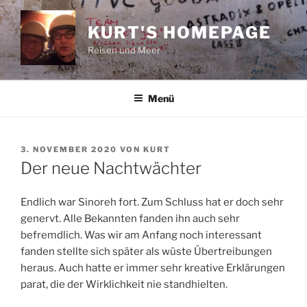
Zum
Inhalt
KURT'S HOMEPAGE
springen
Reisen und Meer
Menü
VERÖFFENTLICHT
3. NOVEMBER 2020
VON
KURT
AM
Der neue Nachtwächter
Endlich war Sinoreh fort. Zum Schluss hat er doch sehr
genervt. Alle Bekannten fanden ihn auch sehr
befremdlich. Was wir am Anfang noch interessant
fanden stellte sich später als wüste Übertreibungen
heraus. Auch hatte er immer sehr kreative Erklärungen
parat, die der Wirklichkeit nie standhielten.