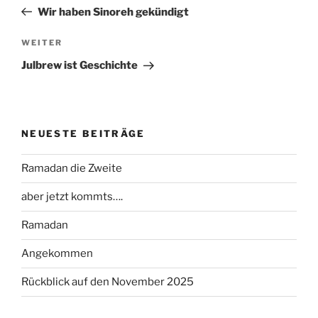
Beitrag
Wir haben Sinoreh gekündigt
Nächster
WEITER
Beitrag
Julbrew ist Geschichte
NEUESTE BEITRÄGE
Ramadan die Zweite
aber jetzt kommts….
Ramadan
Angekommen
Rückblick auf den November 2025