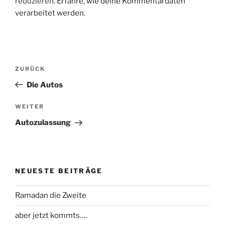
reduzieren.
Erfahre, wie deine Kommentardaten
verarbeitet werden.
Beitragsnavigation
Vorheriger
ZURÜCK
Beitrag
Die Autos
Nächster
WEITER
Beitrag
Autozulassung
NEUESTE BEITRÄGE
Ramadan die Zweite
aber jetzt kommts….