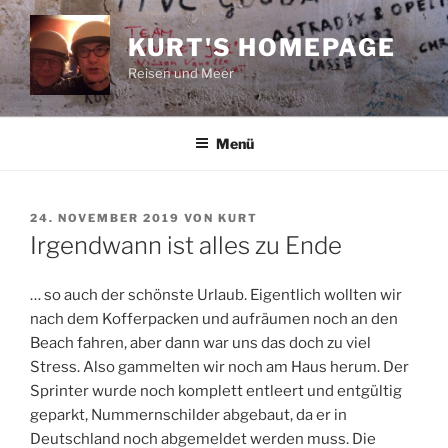
Zum
Inhalt
KURT'S HOMEPAGE
springen
Reisen und Meer
Menü
VERÖFFENTLICHT
24. NOVEMBER 2019
VON
KURT
AM
Irgendwann ist alles zu Ende
… so auch der schönste Urlaub. Eigentlich wollten wir
nach dem Kofferpacken und aufräumen noch an den
Beach fahren, aber dann war uns das doch zu viel
Stress. Also gammelten wir noch am Haus herum. Der
Sprinter wurde noch komplett entleert und entgültig
geparkt, Nummernschilder abgebaut, da er in
Deutschland noch abgemeldet werden muss. Die