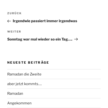
Beitragsnavigation
Vorheriger
ZURÜCK
Beitrag
Irgendwie passiert immer irgendwas
Nächster
WEITER
Beitrag
Sonntag war mal wieder so ein Tag….
NEUESTE BEITRÄGE
Ramadan die Zweite
aber jetzt kommts….
Ramadan
Angekommen