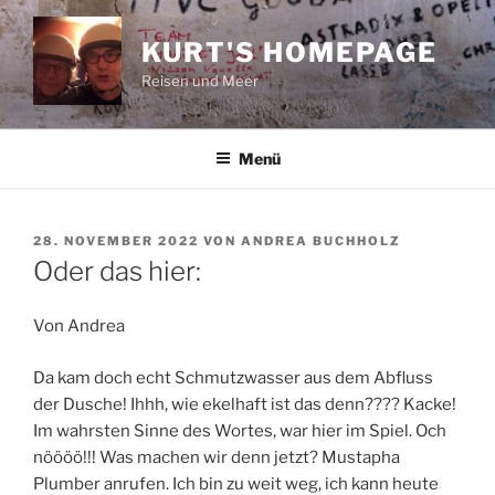
Zum
Inhalt
KURT'S HOMEPAGE
springen
Reisen und Meer
Menü
VERÖFFENTLICHT
28. NOVEMBER 2022
VON
ANDREA BUCHHOLZ
AM
Oder das hier:
Von Andrea
Da kam doch echt Schmutzwasser aus dem Abfluss
der Dusche! Ihhh, wie ekelhaft ist das denn???? Kacke!
Im wahrsten Sinne des Wortes, war hier im Spiel. Och
nöööö!!! Was machen wir denn jetzt? Mustapha
Plumber anrufen. Ich bin zu weit weg, ich kann heute