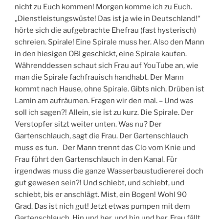
nicht zu Euch kommen! Morgen komme ich zu Euch.
„Dienstleistungswüste! Das ist ja wie in Deutschland!“
hörte sich die aufgebrachte Ehefrau (fast hysterisch)
schreien. Spirale! Eine Spirale muss her. Also den Mann
in den hiesigen OBI geschickt, eine Spirale kaufen.
Währenddessen schaut sich Frau auf YouTube an, wie
man die Spirale fachfrauisch handhabt. Der Mann
kommt nach Hause, ohne Spirale. Gibts nich. Drüben ist
Lamin am aufräumen. Fragen wir den mal. – Und was
soll ich sagen?! Allein, sie ist zu kurz. Die Spirale. Der
Verstopfer sitzt weiter unten. Was nu? Der
Gartenschlauch, sagt die Frau. Der Gartenschlauch
muss es tun. Der Mann trennt das Clo vom Knie und
Frau führt den Gartenschlauch in den Kanal. Für
irgendwas muss die ganze Wasserbaustudiererei doch
gut gewesen sein?! Und schiebt, und schiebt, und
schiebt, bis er anschlägt. Mist, ein Bogen! Wohl 90
Grad. Das ist nich gut! Jetzt etwas pumpen mit dem
Gartenschlauch. Hin und her, und hin und her. Frau fällt